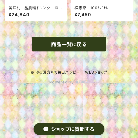
美津村 晶肌精ドリンク 10本
松康泉 100ｶﾌﾟｾﾙ
+1本
¥24,840
¥7,450
商品一覧に戻る
© ゆる漢方®で毎日ハッピー WEBショップ
Powered by
ショップに質問する