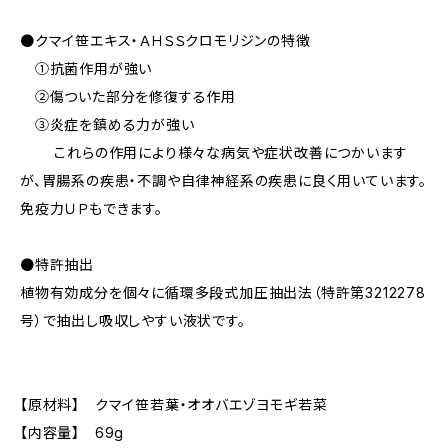
●クマイ笹エキス・ＡＨＳＳクロモリジンの特徴
①抗菌作用が強い
②傷ついた部分を修復する作用
③炎症を鎮める力が強い
これらの作用により様々な病気や症状改善につかいます
が、胃腸系の疾患・不調や自律神経系の疾患に良く用いています。
免疫力ＵＰもできます。
●特許抽出
植物有効成分を個々に循環多段式加圧抽出法（特許第3212278
号）で抽出し吸収しやすい液状です。
【原材料】 クマイ笹若葉・オオバエゾヨモギ若菜
【内容量】 69g