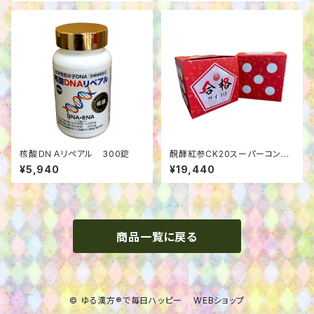
核酸ＤＮＡリペアル 300錠
醗酵紅参CK20スーパーコン
ク 合格サイコロパッケージ
¥5,940
¥19,440
商品一覧に戻る
© ゆる漢方®で毎日ハッピー WEBショップ