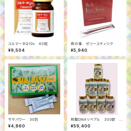
コルマータQ10v 60粒
燕の巣 ゼリースティツク
¥9,504
¥5,940
ササパワー 30包
核酸DNAリペアル 300錠 1
0個セット
¥4,860
¥59,400