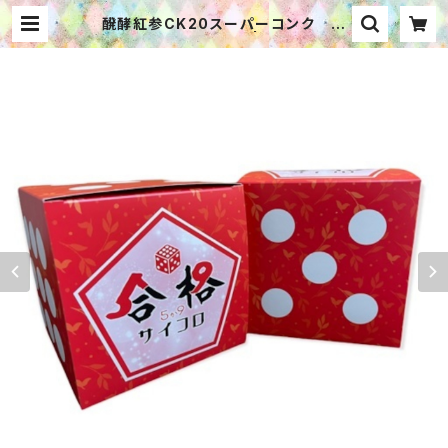
醗酵紅参CK20スーパーコンク 合
格サイコロパッケージ | ゆる漢方®で
毎日ハッピー WEBショップ