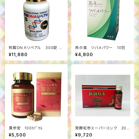
核酸ＤＮＡリペアル 300錠
燕の巣 ツバメパワー 10包
2個セット
¥11,880
¥4,800
棗参宝 100ｶﾌﾟｾﾙ
発酵紅参スーパーコンク 20m
l×10本
¥5,500
¥9,720