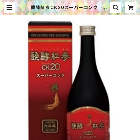
醗酵紅参CK20スーパーコンク 50
0㎖ | ゆる漢方®で毎日ハッピー W
EBショップ