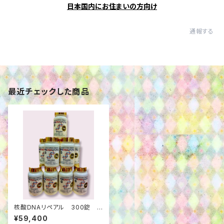
日本国内にお住まいの方向け
通報する
最近チェックした商品
核酸DNAリペアル 300錠 1
0個セット
¥59,400