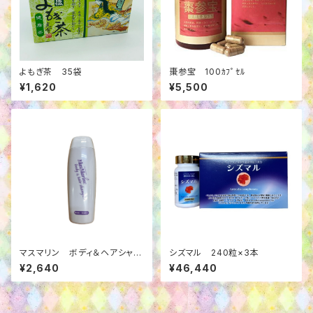
よもぎ茶 35袋
棗参宝 100ｶﾌﾟｾﾙ
¥1,620
¥5,500
マスマリン ボディ＆ヘアシャン
シズマル 240粒×3本
プー 250ml
¥2,640
¥46,440