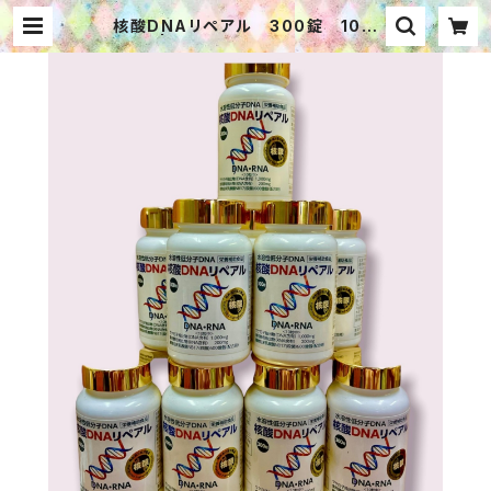
核酸DNAリペアル 300錠 10個
セット | ゆる漢方®で毎日ハッピー
WEBショップ