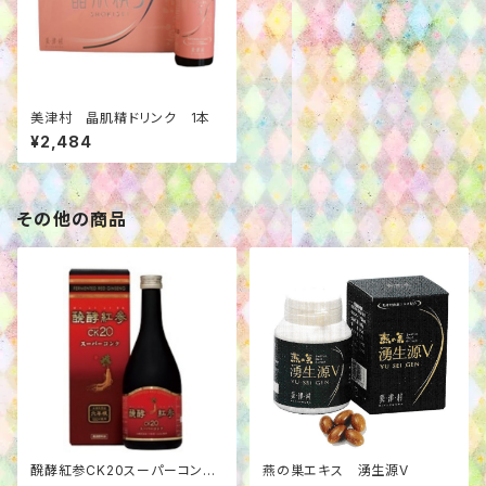
美津村 晶肌精ドリンク 1本
¥2,484
その他の商品
醗酵紅参CK20スーパーコン
燕の巣エキス 湧生源V