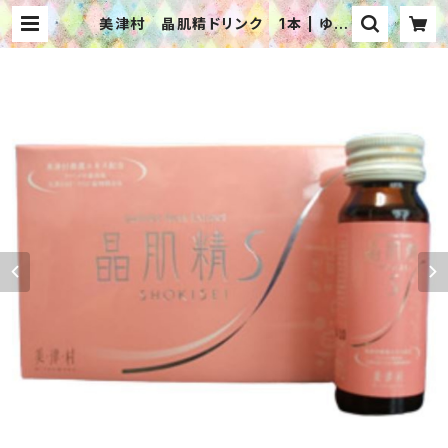
美津村 晶肌精ドリンク 1本 | ゆる
漢方®で毎日ハッピー WEBショッ
プ