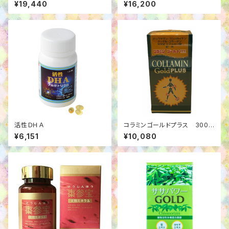
ク 500㎖
¥19,440
¥16,200
活性ＤＨＡ
コラミンゴールドプラス 300
粒
¥6,151
¥10,080