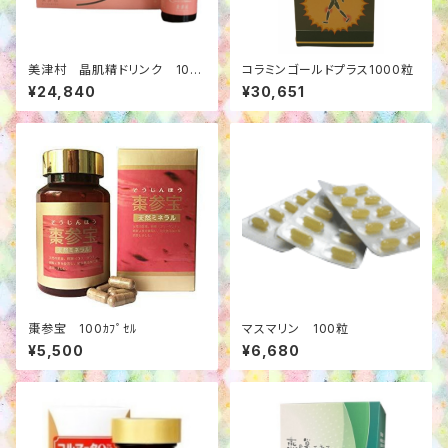
美津村 晶肌精ドリンク 10本
コラミンゴールドプラス1000粒
+1本
¥24,840
¥30,651
棗参宝 100ｶﾌﾟｾﾙ
マスマリン 100粒
¥5,500
¥6,680