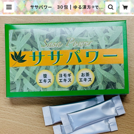
ササパワー 30包 | ゆる漢方®で毎
日ハッピー WEBショップ