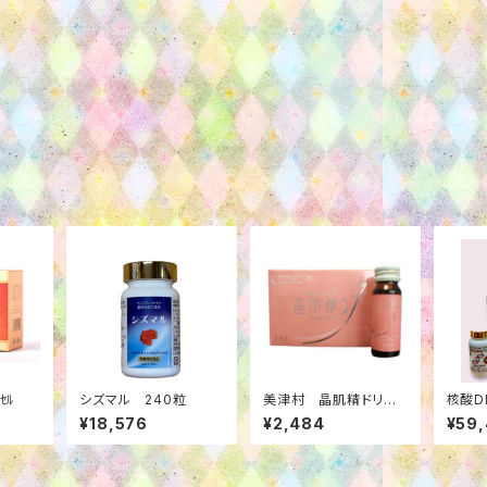
ﾟｾﾙ
シズマル 240粒
美津村 晶肌精ドリン
核酸D
ク 1本
0錠 
¥18,576
¥2,484
¥59