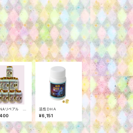
NAリペアル 30
活性ＤＨＡ
10個セット
,400
¥6,151