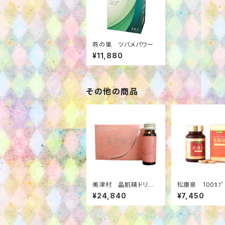
燕の巣 ツバメパワー
¥11,880
その他の商品
美津村 晶肌精ドリン
松康泉 100ｶﾌ
ク 10本+1本
¥24,840
¥7,450