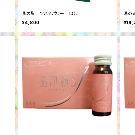
燕の巣 ツバメパワー 10包
燕の
¥4,800
¥16,