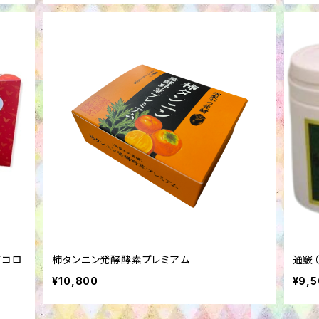
イコロ
柿タンニン発酵酵素プレミアム
通竅（
¥10,800
¥9,