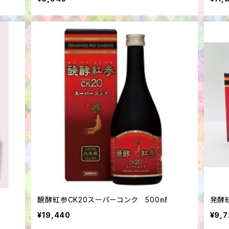
醗酵紅参CK20スーパーコンク 500㎖
発酵紅
¥19,440
¥9,7