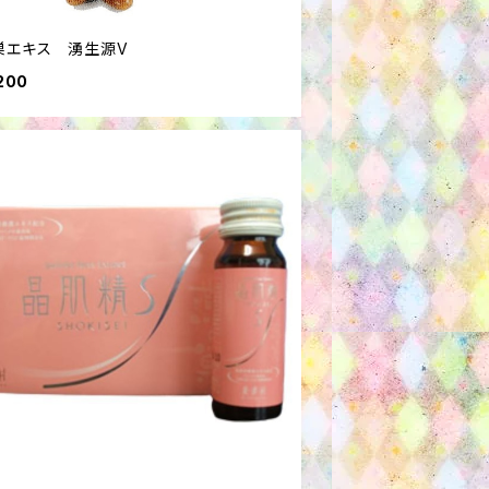
巣エキス 湧生源V
200