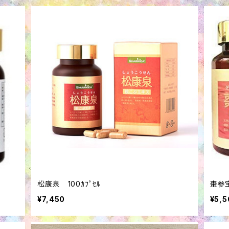
松康泉 100ｶﾌﾟｾﾙ
棗参宝
¥7,450
¥5,5