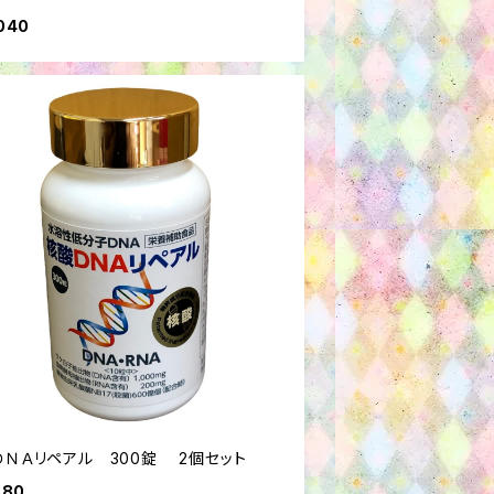
040
ＤＮＡリペアル 300錠 2個セット
880