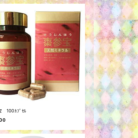
 100ｶﾌﾟｾﾙ
00